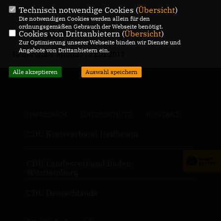
Technisch notwendige Cookies (
Übersicht
)
Die notwendigen Cookies werden allein für den
ordnungsgemäßen Gebrauch der Webseite benötigt.
Cookies von Drittanbietern (
Übersicht
)
Zur Optimierung unserer Webseite binden wir Dienste und
Angebote von Drittanbietern ein.
Heilbronner Stimme | 31.01.2017
Alle akzeptieren
Auswahl speichern
IMPRESSUM
DATENSCHUTZ
KONTAKT
CDU Kreisverband Heilbronn
CDU Landesverband Baden-
Württemberg
CDU Deutschlands